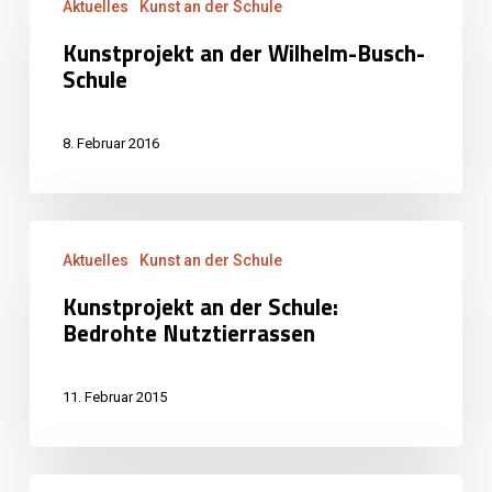
Aktuelles
Kunst an der Schule
an
Kunstprojekt an der Wilhelm-Busch-
der
Schule
Wilhelm-
Busch-
8. Februar 2016
Schule
Kunstprojekt
Aktuelles
Kunst an der Schule
an
Kunstprojekt an der Schule:
der
Bedrohte Nutztierrassen
Schule:
Bedrohte
11. Februar 2015
Nutztierrassen
Ein