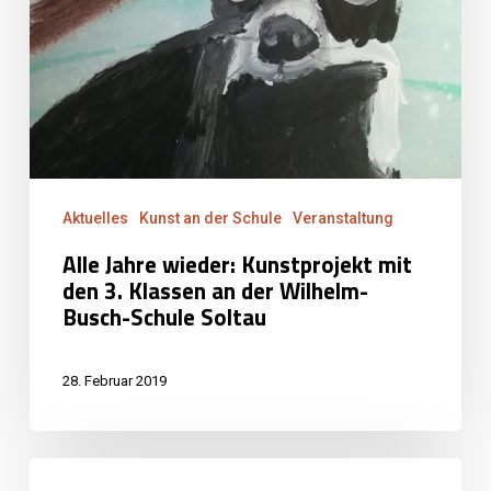
mit
den
3.
Klassen
an
der
Aktuelles
Kunst an der Schule
Veranstaltung
Wilhelm-
Busch-
Alle Jahre wieder: Kunstprojekt mit
den 3. Klassen an der Wilhelm-
Schule
Busch-Schule Soltau
Soltau
28. Februar 2019
Kunstprojekt