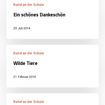
Kunst an der Schule
schönes
Ein schönes Dankeschön
Dankeschön
29. Juli 2014
Wilde
Kunst an der Schule
Tiere
Wilde Tiere
21. Februar 2014
Steffi
Kunst an der Schule
an