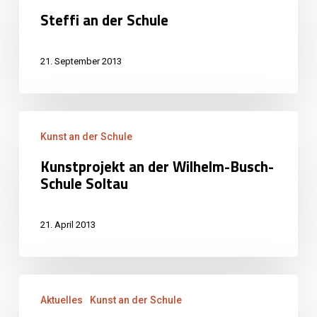
Steffi an der Schule
der
Schule
21. September 2013
Kunstprojekt
Kunst an der Schule
an
Kunstprojekt an der Wilhelm-Busch-
der
Schule Soltau
Wilhelm-
Busch-
21. April 2013
Schule
Soltau
Kunstprojekt
Aktuelles
Kunst an der Schule
der