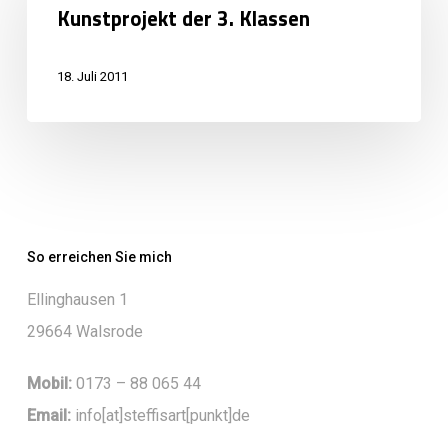
Kunstprojekt der 3. Klassen
3.
Klassen
18. Juli 2011
So erreichen Sie mich
Ellinghausen 1
29664 Walsrode
Mobil:
0173 – 88 065 44
Email:
info[at]steffisart[punkt]de