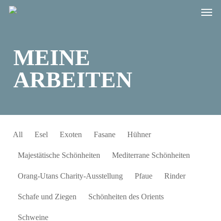
Men
Skip
to
main
MEINE
content
ARBEITEN
All
Esel
Exoten
Fasane
Hühner
Majestätische Schönheiten
Mediterrane Schönheiten
Orang-Utans Charity-Ausstellung
Pfaue
Rinder
Schafe und Ziegen
Schönheiten des Orients
Schweine