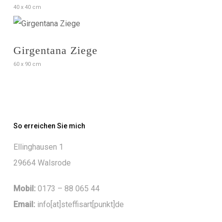
40 x 40 cm
Girgentana Ziege
60 x 90 cm
So erreichen Sie mich
Ellinghausen 1
29664 Walsrode
Mobil:
0173 – 88 065 44
Email:
info[at]steffisart[punkt]de