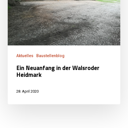
Walsroder
Heidmark
Aktuelles
Baustellenblog
Ein Neuanfang in der Walsroder
Heidmark
28. April 2020