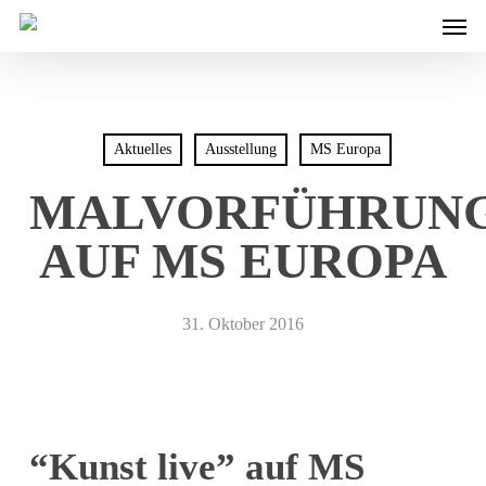
Men
Skip
to
main
content
Aktuelles
Ausstellung
MS Europa
MALVORFÜHRUN
AUF MS EUROPA
31. Oktober 2016
“Kunst live” auf MS