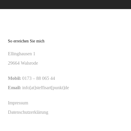
So erreichen Sie mich
Ellinghausen 1
29664 Walsrode
Mobil:
0173 – 88 065 44
Email:
info[at]steffisart[punkt]de
Impressum
Datenschutzerklärung