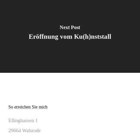
Next Post
Eröffnung vom Ku(h)nststall
So erreichen Sie mich
Ellinghausen 1
29664 Walsrode