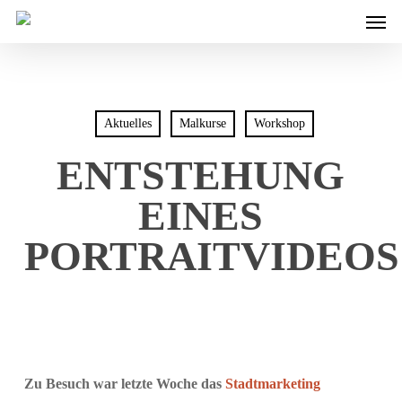
Men
Skip
to
main
content
Aktuelles
Malkurse
Workshop
ENTSTEHUNG
EINES
PORTRAITVIDEOS
Zu Besuch war letzte Woche das
Stadtmarketing