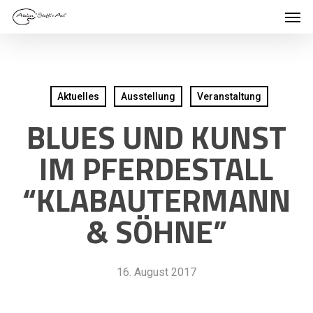
Men
Skip
to
main
content
Aktuelles
Ausstellung
Veranstaltung
BLUES UND KUNST
IM PFERDESTALL
“KLABAUTERMANN
& SÖHNE”
16. August 2017