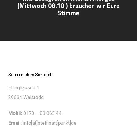
(Mittwoch 08.10.) brauchen wir Eure
Stimme
So erreichen Sie mich
Ellinghausen 1
29664 Walsrode
Mobil:
0173 – 88 065 44
Email:
info[at]steffisart[punkt]de