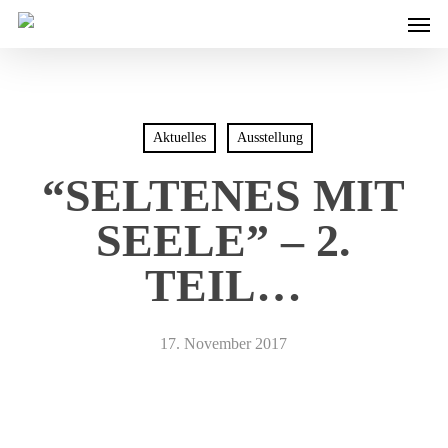
Men
Skip
to
main
content
Aktuelles
Ausstellung
“SELTENES MIT
SEELE” – 2.
TEIL…
17. November 2017