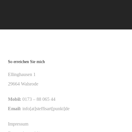
So erreichen Sie mich
Ellinghausen 1
29664 Walsrode
Mobil:
0173 – 88 065 44
Email:
info[at]steffisart[punkt]de
Impressum