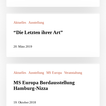
“Die
Aktuelles
Ausstellung
Letzten
ihrer
“Die Letzten ihrer Art”
Art”
20. März 2019
MS
Aktuelles
Ausstellung
MS Europa
Veranstaltung
Europa
Bordausstellung
MS Europa Bordausstellung
Hamburg-Nizza
Hamburg-
Nizza
19. Oktober 2018