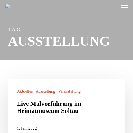
Men
Skip
to
main
TAG
content
AUSSTELLUNG
Live
Aktuelles
Ausstellung
Veranstaltung
Malvorführung
im
Live Malvorführung im
Heimatmuseum Soltau
Heimatmuseum
Soltau
1. Juni 2022