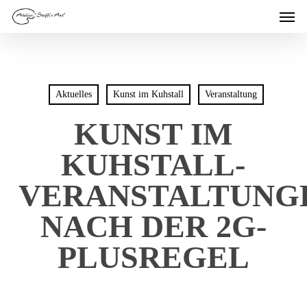
Men
Skip
to
main
content
Aktuelles
Kunst im Kuhstall
Veranstaltung
KUNST IM
KUHSTALL-
VERANSTALTUNG
NACH DER 2G-
PLUSREGEL