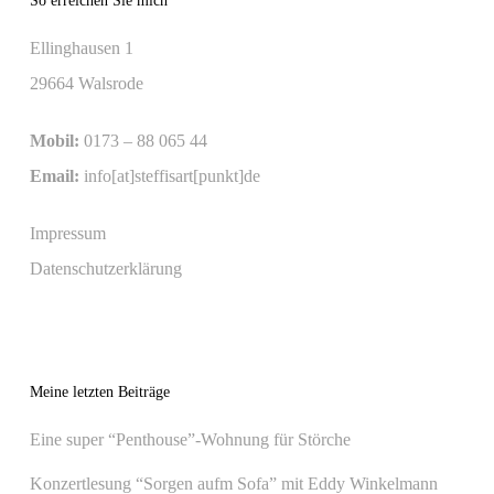
So erreichen Sie mich
Ellinghausen 1
29664 Walsrode
Mobil:
0173 – 88 065 44
Email:
info[at]steffisart[punkt]de
Impressum
Datenschutzerklärung
Meine letzten Beiträge
Eine super “Penthouse”-Wohnung für Störche
Konzertlesung “Sorgen aufm Sofa” mit Eddy Winkelmann