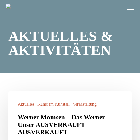
Men
Skip
to
main
AKTUELLES &
content
AKTIVITÄTEN
Werner
Aktuelles
Kunst im Kuhstall
Veranstaltung
Momsen
–
Werner Momsen – Das Werner
Unser AUSVERKAUFT
Das
AUSVERKAUFT
Werner