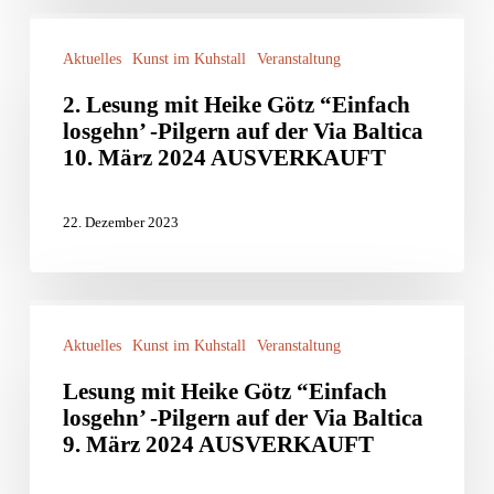
Pilgern
2.
auf
Aktuelles
Kunst im Kuhstall
Veranstaltung
Lesung
der
mit
2. Lesung mit Heike Götz “Einfach
Via
losgehn’ -Pilgern auf der Via Baltica
Heike
10. März 2024 AUSVERKAUFT
Baltica
Götz
“Einfach
22. Dezember 2023
losgehn’
-
Pilgern
Lesung
auf
Aktuelles
Kunst im Kuhstall
Veranstaltung
mit
der
Heike
Lesung mit Heike Götz “Einfach
losgehn’ -Pilgern auf der Via Baltica
Via
Götz
9. März 2024 AUSVERKAUFT
Baltica
“Einfach
10.
losgehn’