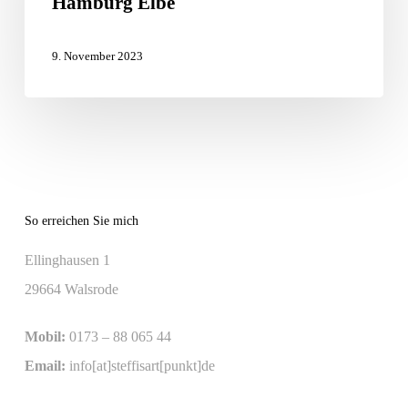
Hamburg Elbe
des
Rotary
9. November 2023
Club
Hamburg
Elbe
So erreichen Sie mich
Ellinghausen 1
29664 Walsrode
Mobil:
0173 – 88 065 44
Email:
info[at]steffisart[punkt]de