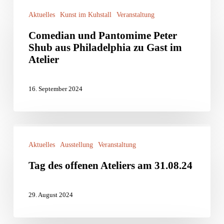
Comedian
Aktuelles
Kunst im Kuhstall
Veranstaltung
und
Pantomime
Comedian und Pantomime Peter
Shub aus Philadelphia zu Gast im
Peter
Atelier
Shub
aus
16. September 2024
Philadelphia
zu
Gast
Tag
im
Aktuelles
Ausstellung
Veranstaltung
des
Atelier
offenen
Tag des offenen Ateliers am 31.08.24
Ateliers
am
29. August 2024
31.08.24