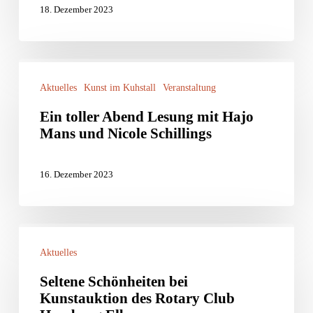
18. Dezember 2023
März
-
2024
Pilgern
AUSVERKAUFT
auf
Ein
der
Aktuelles
Kunst im Kuhstall
Veranstaltung
toller
Via
Abend
Ein toller Abend Lesung mit Hajo
Mans und Nicole Schillings
Baltica
Lesung
9.
mit
16. Dezember 2023
März
Hajo
2024
Mans
AUSVERKAUFT
und
Seltene
Nicole
Aktuelles
Schönheiten
Schillings
bei
Seltene Schönheiten bei
Kunstauktion des Rotary Club
Kunstauktion