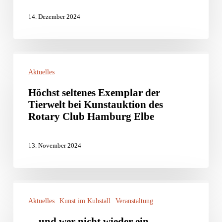
Unser
14. Dezember 2024
AUSVERKAUFT
AUSVERKAUFT
Höchst
Aktuelles
seltenes
Exemplar
Höchst seltenes Exemplar der
Tierwelt bei Kunstauktion des
der
Rotary Club Hamburg Elbe
Tierwelt
bei
13. November 2024
Kunstauktion
des
Rotary
…
Club
Aktuelles
Kunst im Kuhstall
Veranstaltung
und
Hamburg
wer
…und wer nicht wieder ein