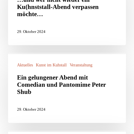
Ku(hnststall-Abend verpassen
Elbe
nicht
möchte…
wieder
ein
29. Oktober 2024
Ku(hnststall-
Abend
verpassen
Ein
möchte…
Aktuelles
Kunst im Kuhstall
Veranstaltung
gelungener
Abend
Ein gelungener Abend mit
Comedian und Pantomime Peter
mit
Shub
Comedian
und
29. Oktober 2024
Pantomime
Peter
Shub