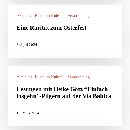
Eine
Aktuelles
Kunst im Kuhstall
Veranstaltung
Rarität
zum
Eine Rarität zum Osterfest !
Osterfest
!
3. April 2024
Lesungen
Aktuelles
Kunst im Kuhstall
Veranstaltung
mit
Heike
Lesungen mit Heike Götz “Einfach
losgehn’ -Pilgern auf der Via Baltica
Götz
“Einfach
19. März 2024
losgehn’
-