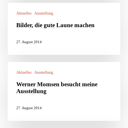
Bilder,
Aktuelles
Ausstellung
die
Bilder, die gute Laune machen
gute
Laune
27. August 2014
machen
Werner
Aktuelles
Ausstellung
Momsen
Werner Momsen besucht meine
besucht
Ausstellung
meine
Ausstellung
27. August 2014