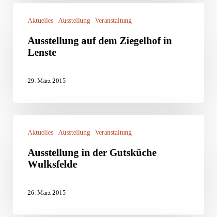
Ausstellung
Aktuelles
Ausstellung
Veranstaltung
auf
Ausstellung auf dem Ziegelhof in
dem
Lenste
Ziegelhof
in
29. März 2015
Lenste
Ausstellung
Aktuelles
Ausstellung
Veranstaltung
in
Ausstellung in der Gutsküche
der
Wulksfelde
Gutsküche
Wulksfelde
26. März 2015