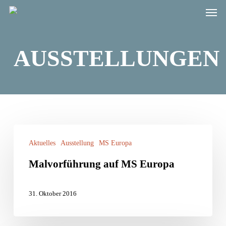
Men
Skip
to
main
AUSSTELLUNGEN
content
Malvorführung
Aktuelles
Ausstellung
MS Europa
auf
Malvorführung auf MS Europa
MS
Europa
31. Oktober 2016