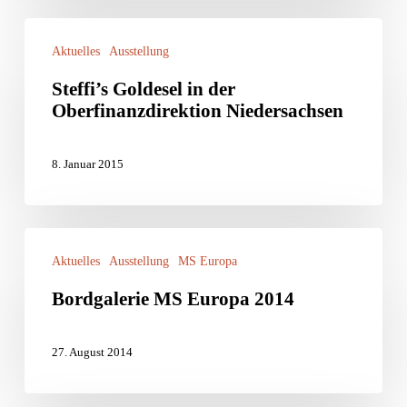
Steffi’s
Aktuelles
Ausstellung
Goldesel
Steffi’s Goldesel in der
in
Oberfinanzdirektion Niedersachsen
der
Oberfinanzdirektion
8. Januar 2015
Niedersachsen
Bordgalerie
Aktuelles
Ausstellung
MS Europa
MS
Bordgalerie MS Europa 2014
Europa
2014
27. August 2014