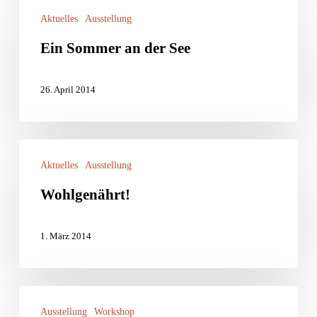
Ein
Aktuelles
Ausstellung
Sommer
Ein Sommer an der See
an
der
26. April 2014
See
Wohlgenährt!
Aktuelles
Ausstellung
Wohlgenährt!
1. März 2014
10
Ausstellung
Workshop