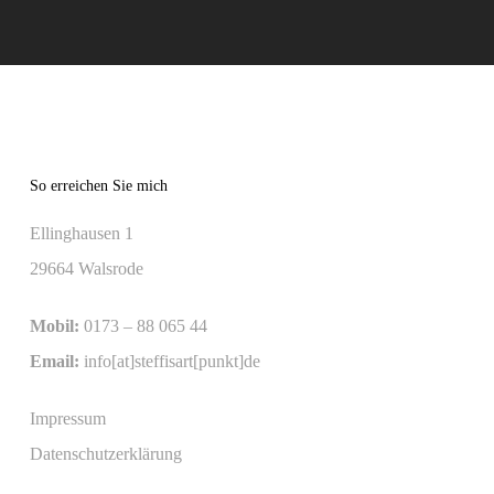
So erreichen Sie mich
Ellinghausen 1
29664 Walsrode
Mobil:
0173 – 88 065 44
Email:
info[at]steffisart[punkt]de
Impressum
Datenschutzerklärung