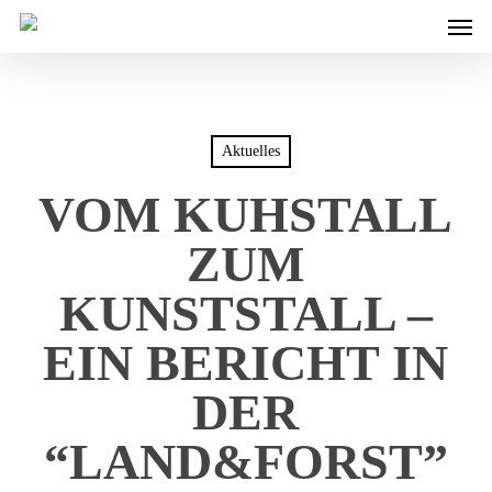
Men
Skip
to
main
content
Aktuelles
VOM KUHSTALL
ZUM
KUNSTSTALL –
EIN BERICHT IN
DER
“LAND&FORST”