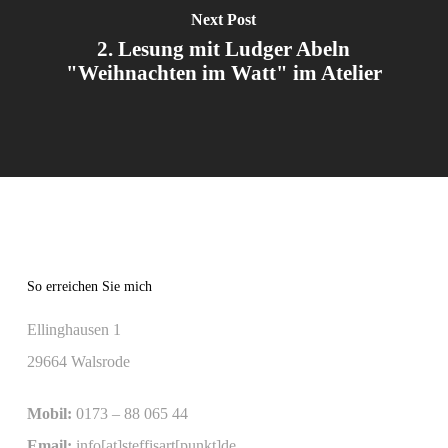
Next Post
2. Lesung mit Ludger Abeln
"Weihnachten im Watt" im Atelier
So erreichen Sie mich
Ellinghausen 1
29664 Walsrode
Mobil:
0173 – 88 065 44
Email:
info[at]steffisart[punkt]de